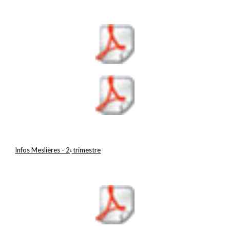
Infos Meslières - 2
 trimestre
e