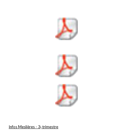
Infos Meslières - 3
 trimestre
e